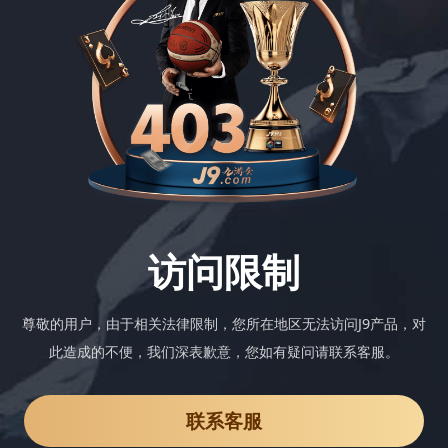
访问限制
尊敬的用户，由于相关法律限制，您所在地区无法访问J9产品，对
此造成的不便，我们深表歉意，您如有疑问请联系客服。
联系客服