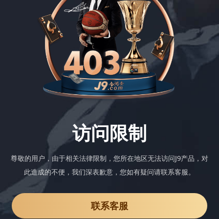
访问限制
尊敬的用户，由于相关法律限制，您所在地区无法访问J9产品，对
此造成的不便，我们深表歉意，您如有疑问请联系客服。
联系客服