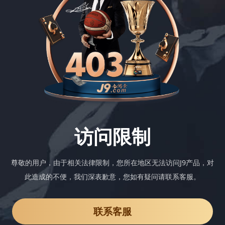
访问限制
尊敬的用户，由于相关法律限制，您所在地区无法访问J9产品，对
此造成的不便，我们深表歉意，您如有疑问请联系客服。
联系客服